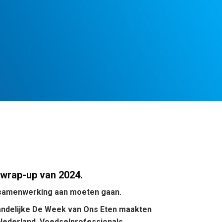
e wrap-up van 2024.
e samenwerking aan moeten gaan.
landelijke De Week van Ons Eten maakten
Nederland. Voedselprofessionals,