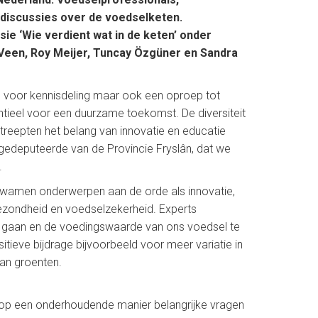
discussies over de voedselketen.
e ‘Wie verdient wat in de keten’ onder
 Veen, Roy Meijer, Tuncay Özgüner en Sandra
m voor kennisdeling maar ook een oproep tot
tieel voor een duurzame toekomst. De diversiteit
reepten het belang van innovatie en educatie
edeputeerde van de Provincie Fryslân, dat we
.
s kwamen onderwerpen aan de orde als innovatie,
 gezondheid en voedselzekerheid. Experts
e gaan en de voedingswaarde van ons voedsel te
itieve bijdrage bijvoorbeeld voor meer variatie in
van groenten.
 op een onderhoudende manier belangrijke vragen