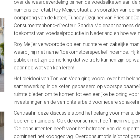
over de waardeverdeling binnen de voedselketen aan de 
namens de retail, Roy Meijer, staat als voorzitter van de 
oorsprong van de keten, Tuncay Özgüner van FrieslandCa
Consumentenbond-directeur Sandra Molenaar namens de c
toekomst van voedselproductie in Nederland en hoe we n
Roy Meijer verwoordde op een nuchtere en zakelijke mani
waarbij hij met name ‘toekomstperspectief’ noemde. Hij k
publiek met zijn opmerking dat we trots kunnen zijn op wat
daar nog wat van kan leren!
Het pleidooi van Ton van Veen ging vooral over het bela
samenwerking in de keten gebaseerd op voorspelbaarheid,
ruimte bieden om te komen tot een eerlijke beloning vo
investeringen en de verrichte arbeid voor iedere schakel i
Centraal in deze discussie stond het belang voor mens, d
boeren en tuinders. Ook de consument heeft hierin volgen
”De consumenten heeft voor het betreden van de superm
domineert het koopgedrag. Overconsumptie leidt tot gezo