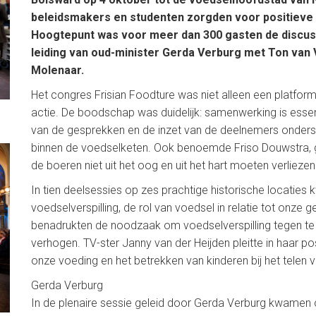
beleidsmakers en studenten zorgden voor positieve 
Hoogtepunt was voor meer dan 300 gasten de discussi
leiding van oud-minister Gerda Verburg met Ton van
Molenaar.
Het congres Frisian Foodture was niet alleen een platfor
actie. De boodschap was duidelijk: samenwerking is essen
van de gesprekken en de inzet van de deelnemers onderst
binnen de voedselketen. Ook benoemde Friso Douwstra, g
de boeren niet uit het oog en uit het hart moeten verliezen
In tien deelsessies op zes prachtige historische locatie
voedselverspilling, de rol van voedsel in relatie tot onze
benadrukten de noodzaak om voedselverspilling tegen t
verhogen. TV-ster Janny van der Heijden pleitte in haar pos
onze voeding en het betrekken van kinderen bij het telen 
Gerda Verburg
In de plenaire sessie geleid door Gerda Verburg kwamen