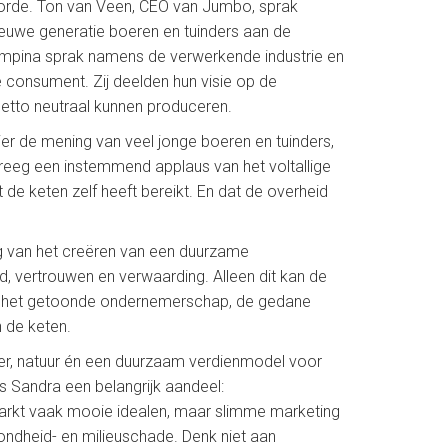
orde. Ton van Veen, CEO van Jumbo, sprak
nieuwe generatie boeren en tuinders aan de
mpina sprak namens de verwerkende industrie en
onsument. Zij deelden hun visie op de
etto neutraal kunnen produceren.
er de mening van veel jonge boeren en tuinders,
reeg een instemmend applaus van het voltallige
 de keten zelf heeft bereikt. En dat de overheid
ng van het creëren van een duurzame
 vertrouwen en verwaarding. Alleen dit kan de
or het getoonde ondernemerschap, de gedane
n de keten.
ier, natuur én een duurzaam verdienmodel voor
s Sandra een belangrijk aandeel:
arkt vaak mooie idealen, maar slimme marketing
ndheid- en milieuschade. Denk niet aan