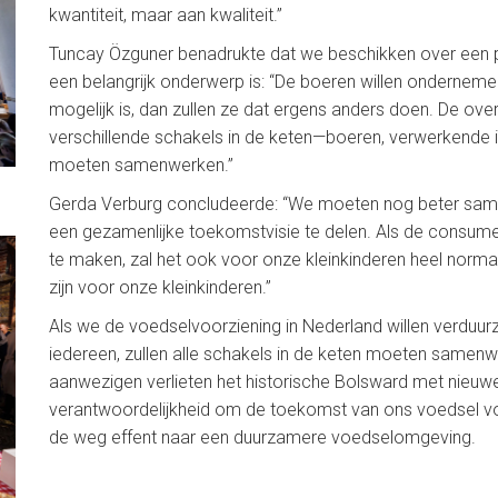
kwantiteit, maar aan kwaliteit.”
Tuncay Özguner benadrukte dat we beschikken over een 
een belangrijk onderwerp is: “De boeren willen onderneme
mogelijk is, dan zullen ze dat ergens anders doen. De o
verschillende schakels in de keten—boeren, verwerkende in
moeten samenwerken.”
Gerda Verburg concludeerde: “We moeten nog beter sam
een gezamenlijke toekomstvisie te delen. Als de consument 
te maken, zal het ook voor onze kleinkinderen heel norma
zijn voor onze kleinkinderen.”
Als we de voedselvoorziening in Nederland willen verduu
iedereen, zullen alle schakels in de keten moeten samenw
aanwezigen verlieten het historische Bolsward met nieuw
verantwoordelijkheid om de toekomst van ons voedsel vo
de weg effent naar een duurzamere voedselomgeving.